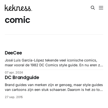
comic
DeeCee
José Luis García-López tekende veel iconische comics,
maar vooral de 1982 DC Comics style guide. En nu eren ze
hem met speciale covers, which is amazing.
07 apr. 2024
DC Brandguide
Brand guides van merken zijn er genoeg, maar style guides
van cartoons zijn een stuk schaarser. Daarom is het zo tof
dat iemand de style guide van DC Comics heeft
27 sep. 2015
opgegraven. Uit 1982, als een gids voor marketing en
licensing, maar ook als referentie voor andere tekenaars.