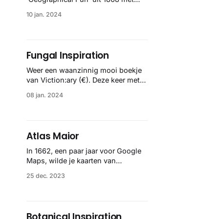
Museum.
tekeningen van de 15-jarige Lilian
10 jan. 2024
Lancaster. Stereotypische cartoons
van landen in well, de vorm van het
land. Check ze vooral allemaal
hierrr.
Fungal Inspiration
Weer een waanzinnig mooi boekje
van Viction:ary (€). Deze keer met
288 pagina’s vol illustraties van
08 jan. 2024
fungi. Helemaal nature is my
passion vibes. En een mooie
aanvulling op de vorige 'Botanical
Inspiration'.
Atlas Maior
In 1662, een paar jaar voor Google
Maps, wilde je kaarten van
de familie Blaeu uit Amsterdam
25 dec. 2023
hebben. Supergedetailleerd en
gebundeld in dé Atlas Maior: met
bijna 600 kaarten en bracht deze de
toen bekende wereld in kaart. En de
Botanical Inspiration