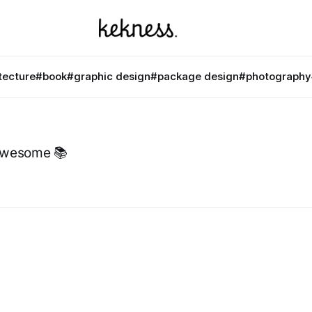
tecture
#book
#graphic design
#package design
#photography
s awesome 📚