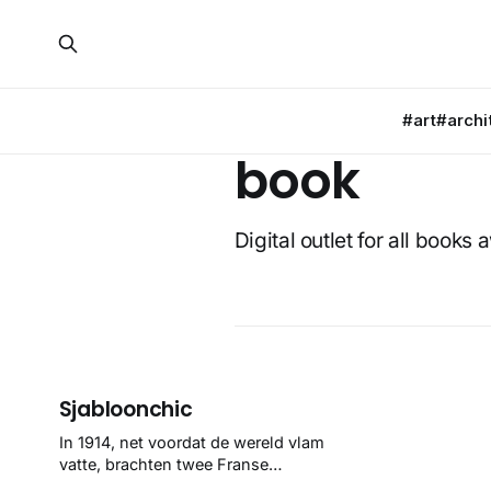
#art
#archi
book
Digital outlet for all book
Sjabloonchic
In 1914, net voordat de wereld vlam
vatte, brachten twee Franse
schilders – Charayron en Durand –