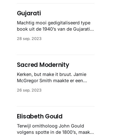
design is flawless.
Gujarati
Machtig mooi gedigitaliseerd type
book uit de 1940’s van de Gujarati
Type Foundry. Superlekkere
28 sep. 2023
vintage awesomeness.
Sacred Modernity
Kerken, but make it bruut. Jamie
McGregor Smith maakte er een
serie van en bundelde de beste
26 sep. 2023
brute kerken in een boek. Beetje
Hunger Games vibes, maar de good
ones.
Elisabeth Gould
Terwijl ornitholoog John Gould
volgens spotte in de 1800’s, maakte
Elisabeth de beste illustraties bij