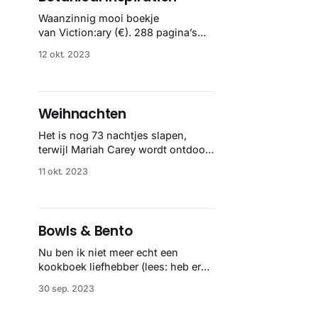
Universiteit Utrecht heeft er heel
wat gedigitaliseerd. Of zet deze
Waanzinnig mooi boekje
van Viction:ary (€). 288 pagina’s
vol illustraties van de mooiste
12 okt. 2023
plantjes en bloemen. Helemaal
plantdaddy vibes.
Weihnachten
Het is nog 73 nachtjes slapen,
terwijl Mariah Carey wordt ontdooid
as we speak, maar nu alvast aan
11 okt. 2023
het genieten van deze scans uit een
Duitse kerstcatalogus uit 1936.
Wunderbar!
Bowls & Bento
Nu ben ik niet meer echt een
kookboek liefhebber (lees: heb er
nul), maar dit was de eerste die ik
30 sep. 2023
wél wil hebben. Sowieso omdat
Japans eten amazing is, maar het