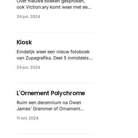
Over nieuwe boeken gesproken,
ook Viction:ary komt weer met een
nieuwe title: Insectile Inspiration
24 jun. 2024
(€). Na de botanische en fungal
edities duiken ze nu de wereld van
insecten in. Pretty neat again 👌🏼
Kiosk
Eindelijk weer een nieuw fotoboek
van Zupagrafika. Deel 5 inmiddels,
na o.a. de odes aan Sovjet
24 jun. 2024
speeltuinen en het betonnen
Siberië. Deze keer hebben ze een
heel fotoboek gewijd aan de kleine
straatkioskjes in Centraal en Oost
L'Ornement Polychrome
Europa.
Ruim een decennium na Owen
James’ Grammer of Ornament
maakte ook Albert-Charles-
11 mrt. 2024
Auguste Racine tussen 1869 en
1873 tien overzichtswerken van de
geschiedenis van design. Van het