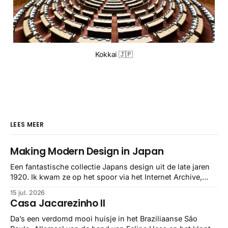
Kokkai 🇯🇵
LEES MEER
Making Modern Design in Japan
Een fantastische collectie Japans design uit de late jaren
1920. Ik kwam ze op het spoor via het Internet Archive,
maar het Letterform Archive heeft het mooiste werk
15 jul. 2026
gebundeld in een: boek ✨ Daarin hebben ze alle scans een
Casa Jacarezinho II
stuk netter getrokken, maar op deze manier vind ik ze er
minstens
Da’s een verdomd mooi huisje in het Braziliaanse São