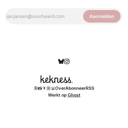
Aanmelden
🦋
📸
👨🏼‍💻
Over
Abonneer
RSS
Werkt op
Ghost