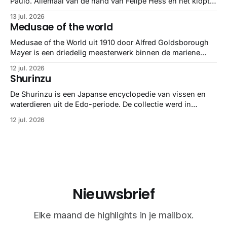
Paulo. Allemaal van de hand van Felipe Hess en het klopt
helemaal 👌🏼
13 jul. 2026
Medusae of the world
Medusae of the World uit 1910 door Alfred Goldsborough
Mayer is een driedelig meesterwerk binnen de mariene
zoölogie. Dit monumentale standaardwerk biedt een lekker
12 jul. 2026
gedetailleerd overzicht van kwallensoorten en hun
Shurinzu
taxonomie. Het boek staat bekend om de combinatie van
strikte wetenschap met prachtige, handgetekende
De Shurinzu is een Japanse encyclopedie van vissen en
illustraties en kleurendrukplaten van Mayer zelf.
waterdieren uit de Edo-periode. De collectie werd in
opdracht van Matsudaira Yoritaka gemaakt en staat
12 jul. 2026
bekend om verfijnde technieken en bijna driedimensionale
realisme. De illustraties dienden niet alleen een
wetenschappelijk doel, maar worden vandaag de dag
bewonderd als meesterwerken van
Nieuwsbrief
Elke maand de highlights in je mailbox.