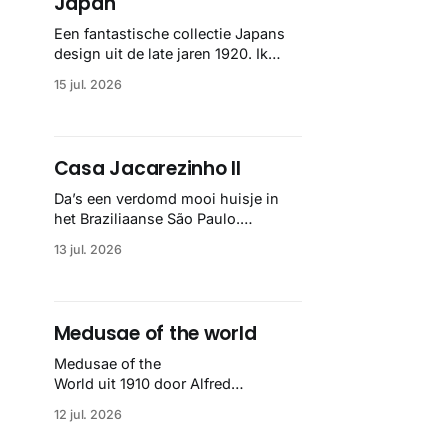
Japan
Een fantastische collectie Japans
design uit de late jaren 1920. Ik
kwam ze op het spoor via het
15 jul. 2026
Internet Archive, maar het
Letterform Archive heeft het
mooiste werk gebundeld in een:
boek ✨ Daarin hebben ze alle scans
Casa Jacarezinho II
een stuk netter getrokken, maar op
deze manier vind ik ze er minstens
Da’s een verdomd mooi huisje in
het Braziliaanse São Paulo.
Allemaal van de hand van Felipe
13 jul. 2026
Hess en het klopt helemaal 👌🏼
Medusae of the world
Medusae of the
World uit 1910 door Alfred
Goldsborough Mayer is een
12 jul. 2026
driedelig meesterwerk binnen de
mariene zoölogie. Dit monumentale