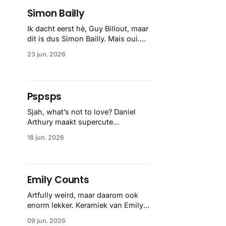
Tandon. Zo'n naam zet je niet op
Simon Bailly
een boek, dus deed 'ie
Ik dacht eerst hè, Guy Billout, maar
dit is dus Simon Bailly. Mais oui.
Dat rijmt, en hun stijl dus ook een
23 jun. 2026
beetje. Net wat minder out there,
maar ook zo primair als Guy.
J’adore.
Pspsps
Sjah, what’s not to love? Daniel
Arthury maakt supercute
schilderijen van katten. Glamour
18 jun. 2026
katten, infinity katten, punch
katten, allemaal adorable.
Emily Counts
Artfully weird, maar daarom ook
enorm lekker. Keramiek van Emily
Counts.
09 jun. 2026