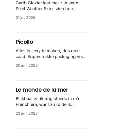
gebruikt ‘ie dezelfde
Garth Glazier laat met zijn serie
Pixel Weather Skies zien hoe
indrukwekkend luchten kunnen zijn
01 jul. 2026
in een minimalistische pixelstijl.
Geïnspireerd door het landschap
van het Amerikaanse Midwesten
combineert hij dramatische
Picollo
wolkenpartijen met strakke
geometrische vormen en
Alles is sexy te maken, dus ook:
nostalgische kleuren. Een beetje
zaad. Superstrakke packaging voor
Siggi Eggertsson vibes en dat is
het botanische alfabet van asters
30 jun. 2026
altijd goed.
tot aan zinnia’s. En dat voor maar
2,50.
Le monde de la mer
Blijkbaar zit ik nog steeds in m'n
French era, want zo rolde ik
zomaar Le Monde de la mer in. Een
23 jun. 2026
onderzeese klassieker uit 1866,
getekend door ene Christian
Horace Bénédict Alfred Moquin-