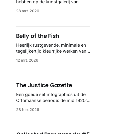
hebben op de kunstgalerij van
Samsung is dat je nieuwe dingen
28 mrt. 2026
ontdekt. Zoals het werk van Isabella
Menin. Lente vibes tot en met, dus
fijn als je langzaamaan weleens
klaar bent met je winterdip. Let’s
Belly of the Fish
go!
Heerlijk rustgevende, minimale en
tegelijkertijd kleurrijke werken van
Valentina Bartolini.
12 mrt. 2026
The Justice Gazette
Een goede set infographics uit de
Ottomaanse periode: de mid 1920’s.
Deze zijn van het ministerie van
28 feb. 2026
Justitie vlak na de val van het
Ottomaanse rijk. Waar ze precies
over gaan, beats me, maar vrij
prachtig.