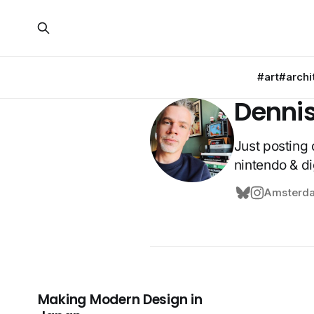
#art
#archi
Denni
Just posting 
nintendo & d
Amsterd
Making Modern Design in