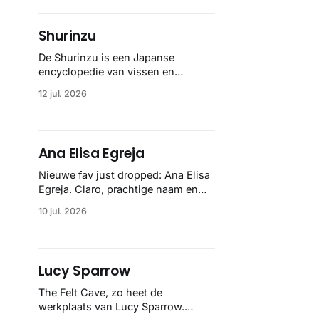
standaardwerk biedt een lekker
gedetailleerd overzicht van
Shurinzu
kwallensoorten en hun taxonomie.
Het boek staat bekend om de
De Shurinzu is een Japanse
combinatie van strikte wetenschap
encyclopedie van vissen en
met prachtige, handgetekende
waterdieren uit de Edo-periode. De
12 jul. 2026
illustraties en kleurendrukplaten
collectie werd in opdracht van
van Mayer zelf.
Matsudaira Yoritaka gemaakt en
staat bekend om verfijnde
technieken en bijna
Ana Elisa Egreja
driedimensionale realisme. De
illustraties dienden niet alleen een
Nieuwe fav just dropped: Ana Elisa
wetenschappelijk doel, maar
Egreja. Claro, prachtige naam en
worden vandaag de dag bewonderd
prachtig werk. Niet helemaal less is
10 jul. 2026
als meesterwerken van
more, maar soms is more ook
gewoon better. Braziliaans geknal
in een oude meesters stijl.
Lucy Sparrow
The Felt Cave, zo heet de
werkplaats van Lucy Sparrow.