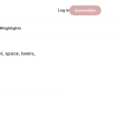
Log in
Aanmelden
#highlights
hi, space, beers,