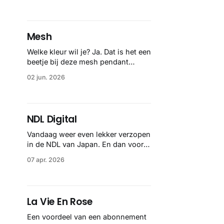
Mesh
Welke kleur wil je? Ja. Dat is het een
beetje bij deze mesh pendant
lampen uit de Belgische hoofdstad.
02 jun. 2026
Insane knap!
NDL Digital
Vandaag weer even lekker verzopen
in de NDL van Japan. En dan vooral
omdat ik de term 統計図 heb
07 apr. 2026
geleerd. Japans voor statistische
grafiek En daar hebben ze er een
heleboel van. Veel uit de jaren 1920,
dus de een nog mooier dan de
La Vie En Rose
anders. Even kijken.
Een voordeel van een abonnement