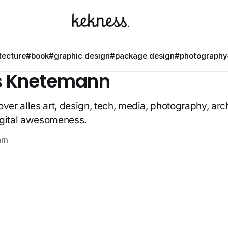
tecture
#book
#graphic design
#package design
#photography
s Knetemann
over alles art, design, tech, media, photography, arc
igital awesomeness.
am