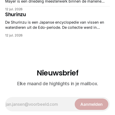
Mayer is een driedelig meesterwerk binnen de mariene
zoölogie. Dit monumentale standaardwerk biedt een lekker
12 jul. 2026
gedetailleerd overzicht van kwallensoorten en hun
Shurinzu
taxonomie. Het boek staat bekend om de combinatie van
strikte wetenschap met prachtige, handgetekende
De Shurinzu is een Japanse encyclopedie van vissen en
illustraties en kleurendrukplaten van Mayer zelf.
waterdieren uit de Edo-periode. De collectie werd in
opdracht van Matsudaira Yoritaka gemaakt en staat
12 jul. 2026
bekend om verfijnde technieken en bijna driedimensionale
realisme. De illustraties dienden niet alleen een
wetenschappelijk doel, maar worden vandaag de dag
bewonderd als meesterwerken van
Nieuwsbrief
Elke maand de highlights in je mailbox.
Aanmelden