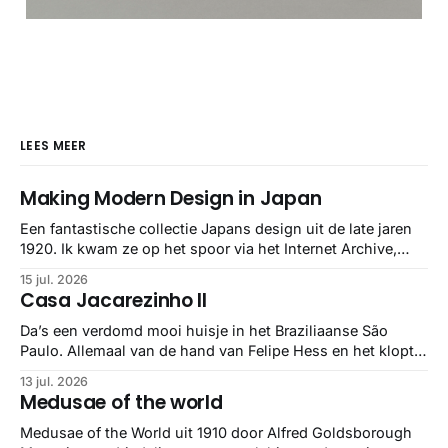
LEES MEER
Making Modern Design in Japan
Een fantastische collectie Japans design uit de late jaren
1920. Ik kwam ze op het spoor via het Internet Archive,
maar het Letterform Archive heeft het mooiste werk
15 jul. 2026
gebundeld in een: boek ✨ Daarin hebben ze alle scans een
Casa Jacarezinho II
stuk netter getrokken, maar op deze manier vind ik ze er
minstens
Da’s een verdomd mooi huisje in het Braziliaanse São
Paulo. Allemaal van de hand van Felipe Hess en het klopt
helemaal 👌🏼
13 jul. 2026
Medusae of the world
Medusae of the World uit 1910 door Alfred Goldsborough