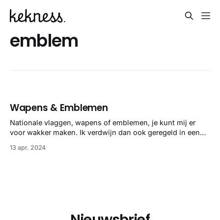
emblem
Wapens & Emblemen
Nationale vlaggen, wapens of emblemen, je kunt mij er
voor wakker maken. Ik verdwijn dan ook geregeld in een
loophole op Wikipedia en voor je het weet ben je drie keer
13 apr. 2024
de wereld overgegaan aan de hand van nationale wapens.
Ooit heb ik eens mijn favorieten - in gebruik zijnde -
nationale
Nieuwsbrief