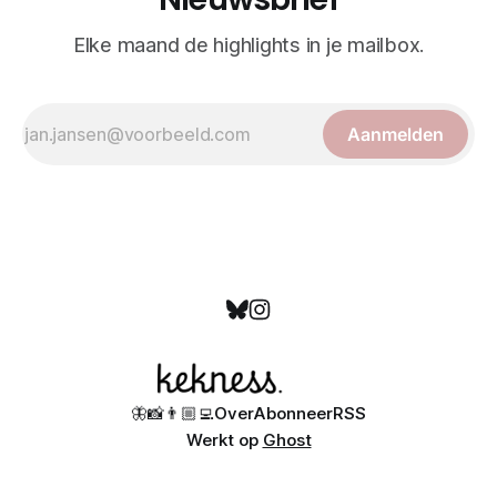
Elke maand de highlights in je mailbox.
Aanmelden
🦋
📸
👨🏼‍💻
Over
Abonneer
RSS
Werkt op
Ghost