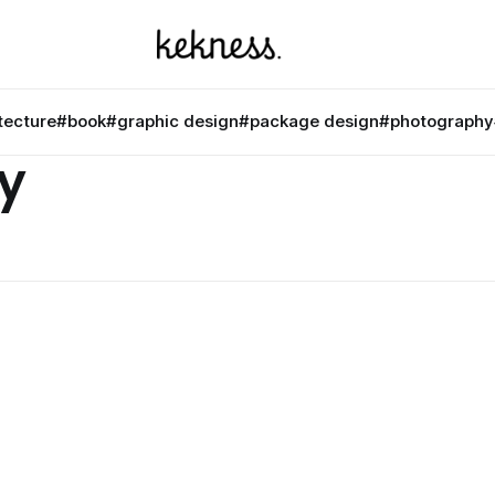
tecture
#book
#graphic design
#package design
#photography
y