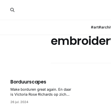
#art
#archi
embroider
Borduurscapes
Make borduren great again. En daar
is Victoria Rose Richards op zich
goed mee bezig met aerial views
26 jul. 2024
van verschillende soort
landschappen. Pretty great.