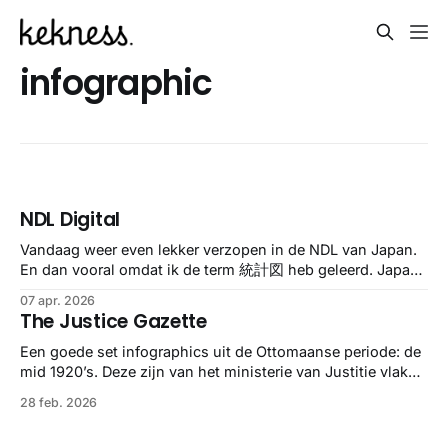
infographic
NDL Digital
Vandaag weer even lekker verzopen in de NDL van Japan.
En dan vooral omdat ik de term 統計図 heb geleerd. Japans
voor statistische grafiek En daar hebben ze er een heleboel
07 apr. 2026
van. Veel uit de jaren 1920, dus de een nog mooier dan de
The Justice Gazette
anders. Even kijken.
Een goede set infographics uit de Ottomaanse periode: de
mid 1920’s. Deze zijn van het ministerie van Justitie vlak
na de val van het Ottomaanse rijk. Waar ze precies over
28 feb. 2026
gaan, beats me, maar vrij prachtig.