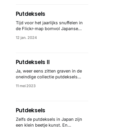
er nu achter dat Gundam eindelijk
ook z’n eigen serie heeft in
Putdeksels
Odawara. So pwetty, dus
Tijd voor het jaarlijks snuffelen in
de Flickr-map bomvol Japanse
manhole covers van MRS, want ze
12 jan. 2024
blijven toch fantastisch.
Putdeksels II
Ja, weer eens zitten graven in de
oneindige collectie putdeksels
van MRSY. Nee, nooit genoeg van
11 mei 2023
en standaard klik momentje when
in Asia.
Putdeksels
Zelfs de putdeksels in Japan zijn
een klein beetje kunst. En
MRSY heeft er ruim 2.000 op