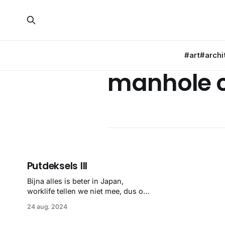
#art
#archi
manhole 
Putdeksels III
Bijna alles is beter in Japan,
worklife tellen we niet mee, dus ook
de putdeksels. En daarom graaf ik
24 aug. 2024
zo nu en dan in de collectie van
MRSY naar moois. Alleen kwam ik