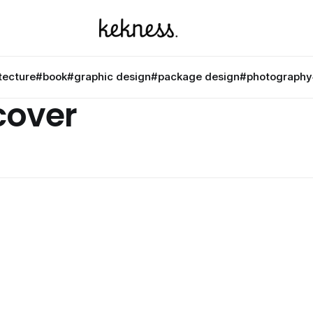
tecture
#book
#graphic design
#package design
#photography
cover