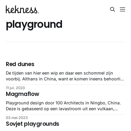
playground
Red dunes
De tijden van hier een wip en daar een schommel zijn
voorbij. Althans in China, want er komen ineens behoorlijk
wat strak gedesignde speeltuinen voorbij. Zoals deze in
11 jul. 2023
Guangdong.
Magmaflow
Playground design door 100 Architects in Ningbo, China.
Deze is gebaseerd op een lavastroom uit een vulkaan,
maar alle andere playgrounds (zoals in
03 mei 2023
Shanghai of Shenzen) zijn minstens zo tof.
Sovjet playgrounds