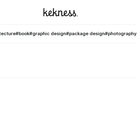
tecture
#book
#graphic design
#package design
#photography