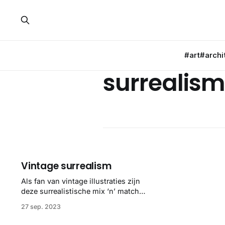
#art
#archi
surrealism
Vintage surrealism
Als fan van vintage illustraties zijn
deze surrealistische mix ‘n’ match
versies van Beto Val ook niet
27 sep. 2023
verkeerd. Bloemige vissen en
vissige bloemen, pretty.