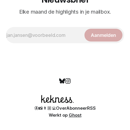
Elke maand de highlights in je mailbox.
Aanmelden
🦋
📸
👨🏼‍💻
Over
Abonneer
RSS
Werkt op
Ghost