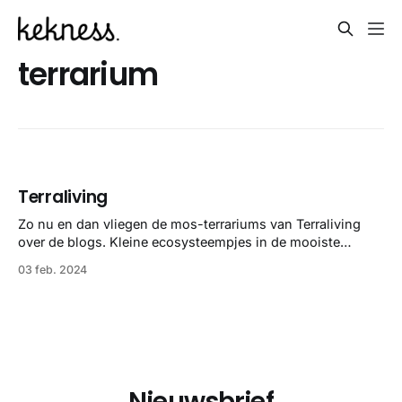
terrarium
Terraliving
Zo nu en dan vliegen de mos-terrariums van Terraliving
over de blogs. Kleine ecosysteempjes in de mooiste
geometrische bakken waardoor het eerder als kunst oogt.
03 feb. 2024
Vanaf €200 oplopend naar een kleine € 2.000. Serieus
geld als je het binnen een maandje laat uitdrogen in de
felle zon.
Nieuwsbrief