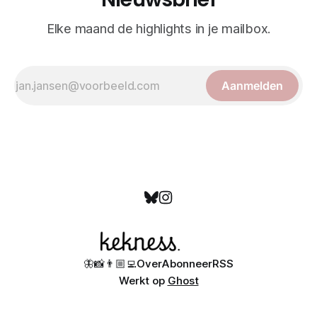
Elke maand de highlights in je mailbox.
Aanmelden
🦋
📸
👨🏼‍💻
Over
Abonneer
RSS
Werkt op
Ghost