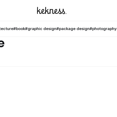
tecture
#book
#graphic design
#package design
#photography
e