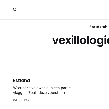
#art
#archi
vexillologi
Estland
Weer eens verdwaald in een portie
vlaggen. Zoals deze voorstellen
voor Estland mét Scandinavisch
04 apr. 2025
Kruis. Beetje gemiste kans wel,
want ze zien er fantastisch uit.