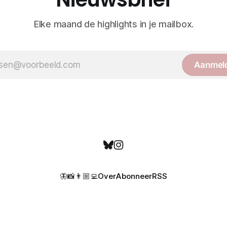
Elke maand de highlights in je mailbox.
Aanmel
🦋
📸
👨🏼‍💻
Over
Abonneer
RSS