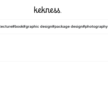
tecture
#book
#graphic design
#package design
#photography