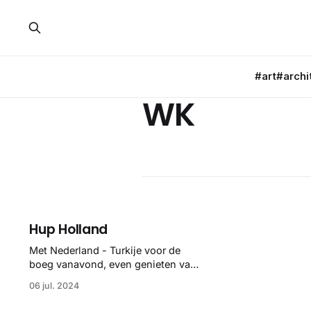
#art
#archi
WK
Hup Holland
Met Nederland - Turkije voor de
boeg vanavond, even genieten van
deze visualisaties van alle goals per
06 jul. 2024
land per WK. Inmiddels zijn er ook
een aantal visueel vormgegeven