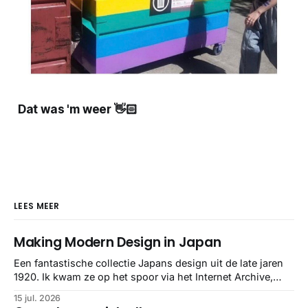
Dat was 'm weer 👋🏻
LEES MEER
Making Modern Design in Japan
Een fantastische collectie Japans design uit de late jaren
1920. Ik kwam ze op het spoor via het Internet Archive,
maar het Letterform Archive heeft het mooiste werk
15 jul. 2026
gebundeld in een: boek ✨ Daarin hebben ze alle scans een