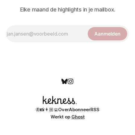
Elke maand de highlights in je mailbox.
Aanmelden
🦋
📸
👨🏼‍💻
Over
Abonneer
RSS
Werkt op
Ghost