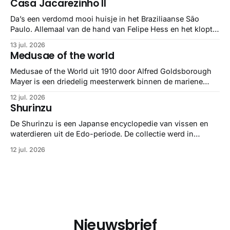
Casa Jacarezinho II
stuk netter getrokken, maar op deze manier vind ik ze er
minstens
Da’s een verdomd mooi huisje in het Braziliaanse São
Paulo. Allemaal van de hand van Felipe Hess en het klopt
helemaal 👌🏼
13 jul. 2026
Medusae of the world
Medusae of the World uit 1910 door Alfred Goldsborough
Mayer is een driedelig meesterwerk binnen de mariene
zoölogie. Dit monumentale standaardwerk biedt een lekker
12 jul. 2026
gedetailleerd overzicht van kwallensoorten en hun
Shurinzu
taxonomie. Het boek staat bekend om de combinatie van
strikte wetenschap met prachtige, handgetekende
De Shurinzu is een Japanse encyclopedie van vissen en
illustraties en kleurendrukplaten van Mayer zelf.
waterdieren uit de Edo-periode. De collectie werd in
opdracht van Matsudaira Yoritaka gemaakt en staat
12 jul. 2026
bekend om verfijnde technieken en bijna driedimensionale
realisme. De illustraties dienden niet alleen een
wetenschappelijk doel, maar worden vandaag de dag
bewonderd als meesterwerken van
Nieuwsbrief