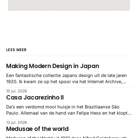
LEES MEER
Making Modern Design in Japan
Een fantastische collectie Japans design uit de late jaren
1920. Ik kwam ze op het spoor via het Internet Archive,
maar het Letterform Archive heeft het mooiste werk
15 jul. 2026
gebundeld in een: boek ✨ Daarin hebben ze alle scans een
Casa Jacarezinho II
stuk netter getrokken, maar op deze manier vind ik ze er
minstens
Da’s een verdomd mooi huisje in het Braziliaanse São
Paulo. Allemaal van de hand van Felipe Hess en het klopt
helemaal 👌🏼
13 jul. 2026
Medusae of the world