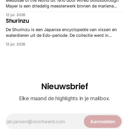
Medusae of the World uit 1910 door Alfred Goldsborough
Mayer is een driedelig meesterwerk binnen de mariene
zoölogie. Dit monumentale standaardwerk biedt een lekker
12 jul. 2026
gedetailleerd overzicht van kwallensoorten en hun
Shurinzu
taxonomie. Het boek staat bekend om de combinatie van
strikte wetenschap met prachtige, handgetekende
De Shurinzu is een Japanse encyclopedie van vissen en
illustraties en kleurendrukplaten van Mayer zelf.
waterdieren uit de Edo-periode. De collectie werd in
opdracht van Matsudaira Yoritaka gemaakt en staat
12 jul. 2026
bekend om verfijnde technieken en bijna driedimensionale
realisme. De illustraties dienden niet alleen een
wetenschappelijk doel, maar worden vandaag de dag
bewonderd als meesterwerken van
Nieuwsbrief
Elke maand de highlights in je mailbox.
Aanmelden