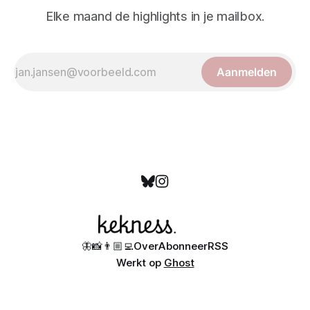
Elke maand de highlights in je mailbox.
Aanmelden
🦋
📸
👨🏼‍💻
Over
Abonneer
RSS
Werkt op
Ghost