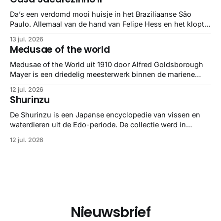
stuk netter getrokken, maar op deze manier vind ik ze er
minstens
Da’s een verdomd mooi huisje in het Braziliaanse São
Paulo. Allemaal van de hand van Felipe Hess en het klopt
helemaal 👌🏼
13 jul. 2026
Medusae of the world
Medusae of the World uit 1910 door Alfred Goldsborough
Mayer is een driedelig meesterwerk binnen de mariene
zoölogie. Dit monumentale standaardwerk biedt een lekker
12 jul. 2026
gedetailleerd overzicht van kwallensoorten en hun
Shurinzu
taxonomie. Het boek staat bekend om de combinatie van
strikte wetenschap met prachtige, handgetekende
De Shurinzu is een Japanse encyclopedie van vissen en
illustraties en kleurendrukplaten van Mayer zelf.
waterdieren uit de Edo-periode. De collectie werd in
opdracht van Matsudaira Yoritaka gemaakt en staat
12 jul. 2026
bekend om verfijnde technieken en bijna driedimensionale
realisme. De illustraties dienden niet alleen een
wetenschappelijk doel, maar worden vandaag de dag
bewonderd als meesterwerken van
Nieuwsbrief