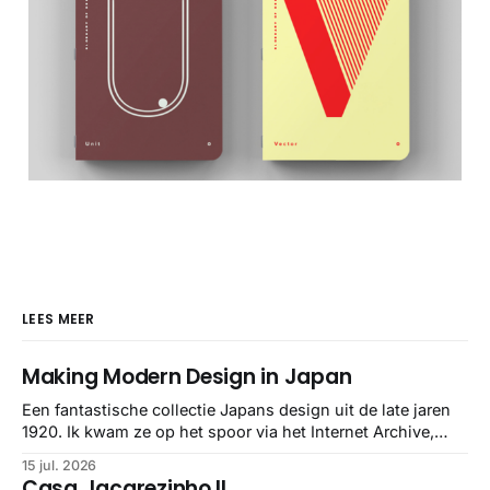
LEES MEER
Making Modern Design in Japan
Een fantastische collectie Japans design uit de late jaren
1920. Ik kwam ze op het spoor via het Internet Archive,
maar het Letterform Archive heeft het mooiste werk
15 jul. 2026
gebundeld in een: boek ✨ Daarin hebben ze alle scans een
Casa Jacarezinho II