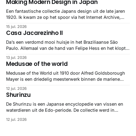
Making Modern Design in Japan
Een fantastische collectie Japans design uit de late jaren
1920. Ik kwam ze op het spoor via het Internet Archive,
maar het Letterform Archive heeft het mooiste werk
15 jul. 2026
gebundeld in een: boek ✨ Daarin hebben ze alle scans een
Casa Jacarezinho II
stuk netter getrokken, maar op deze manier vind ik ze er
minstens
Da’s een verdomd mooi huisje in het Braziliaanse São
Paulo. Allemaal van de hand van Felipe Hess en het klopt
helemaal 👌🏼
13 jul. 2026
Medusae of the world
Medusae of the World uit 1910 door Alfred Goldsborough
Mayer is een driedelig meesterwerk binnen de mariene
zoölogie. Dit monumentale standaardwerk biedt een lekker
12 jul. 2026
gedetailleerd overzicht van kwallensoorten en hun
Shurinzu
taxonomie. Het boek staat bekend om de combinatie van
strikte wetenschap met prachtige, handgetekende
De Shurinzu is een Japanse encyclopedie van vissen en
illustraties en kleurendrukplaten van Mayer zelf.
waterdieren uit de Edo-periode. De collectie werd in
opdracht van Matsudaira Yoritaka gemaakt en staat
12 jul. 2026
bekend om verfijnde technieken en bijna driedimensionale
realisme. De illustraties dienden niet alleen een
wetenschappelijk doel, maar worden vandaag de dag