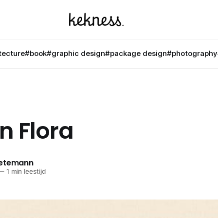
tecture
#book
#graphic design
#package design
#photography
n Flora
netemann
—
1 min leestijd