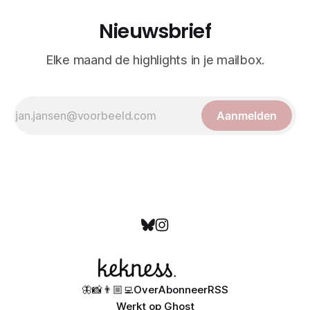
Nieuwsbrief
Elke maand de highlights in je mailbox.
Aanmelden
🦋
📸
👨🏼‍💻
Over
Abonneer
RSS
Werkt op
Ghost