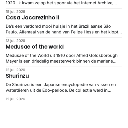
1920. Ik kwam ze op het spoor via het Internet Archive,
maar het Letterform Archive heeft het mooiste werk
15 jul. 2026
gebundeld in een: boek ✨ Daarin hebben ze alle scans een
Casa Jacarezinho II
stuk netter getrokken, maar op deze manier vind ik ze er
minstens
Da’s een verdomd mooi huisje in het Braziliaanse São
Paulo. Allemaal van de hand van Felipe Hess en het klopt
helemaal 👌🏼
13 jul. 2026
Medusae of the world
Medusae of the World uit 1910 door Alfred Goldsborough
Mayer is een driedelig meesterwerk binnen de mariene
zoölogie. Dit monumentale standaardwerk biedt een lekker
12 jul. 2026
gedetailleerd overzicht van kwallensoorten en hun
Shurinzu
taxonomie. Het boek staat bekend om de combinatie van
strikte wetenschap met prachtige, handgetekende
De Shurinzu is een Japanse encyclopedie van vissen en
illustraties en kleurendrukplaten van Mayer zelf.
waterdieren uit de Edo-periode. De collectie werd in
opdracht van Matsudaira Yoritaka gemaakt en staat
12 jul. 2026
bekend om verfijnde technieken en bijna driedimensionale
realisme. De illustraties dienden niet alleen een
wetenschappelijk doel, maar worden vandaag de dag
bewonderd als meesterwerken van