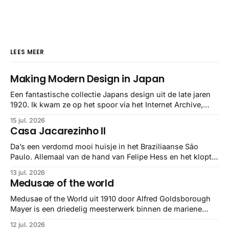
LEES MEER
Making Modern Design in Japan
Een fantastische collectie Japans design uit de late jaren
1920. Ik kwam ze op het spoor via het Internet Archive,
maar het Letterform Archive heeft het mooiste werk
15 jul. 2026
gebundeld in een: boek ✨ Daarin hebben ze alle scans een
Casa Jacarezinho II
stuk netter getrokken, maar op deze manier vind ik ze er
minstens
Da’s een verdomd mooi huisje in het Braziliaanse São
Paulo. Allemaal van de hand van Felipe Hess en het klopt
helemaal 👌🏼
13 jul. 2026
Medusae of the world
Medusae of the World uit 1910 door Alfred Goldsborough
Mayer is een driedelig meesterwerk binnen de mariene
zoölogie. Dit monumentale standaardwerk biedt een lekker
12 jul. 2026