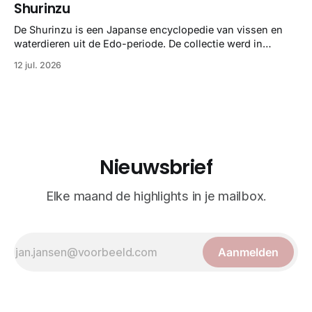
gedetailleerd overzicht van kwallensoorten en hun
Shurinzu
taxonomie. Het boek staat bekend om de combinatie van
strikte wetenschap met prachtige, handgetekende
De Shurinzu is een Japanse encyclopedie van vissen en
illustraties en kleurendrukplaten van Mayer zelf.
waterdieren uit de Edo-periode. De collectie werd in
opdracht van Matsudaira Yoritaka gemaakt en staat
12 jul. 2026
bekend om verfijnde technieken en bijna driedimensionale
realisme. De illustraties dienden niet alleen een
wetenschappelijk doel, maar worden vandaag de dag
bewonderd als meesterwerken van
Nieuwsbrief
Elke maand de highlights in je mailbox.
Aanmelden