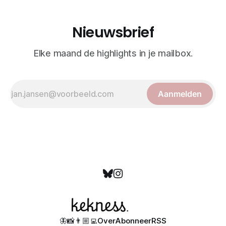
Nieuwsbrief
Elke maand de highlights in je mailbox.
Aanmelden
🦋
📸
👨🏼‍💻
Over
Abonneer
RSS