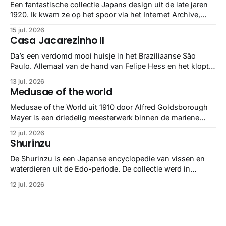
Een fantastische collectie Japans design uit de late jaren
1920. Ik kwam ze op het spoor via het Internet Archive,
maar het Letterform Archive heeft het mooiste werk
15 jul. 2026
gebundeld in een: boek ✨ Daarin hebben ze alle scans een
Casa Jacarezinho II
stuk netter getrokken, maar op deze manier vind ik ze er
minstens
Da’s een verdomd mooi huisje in het Braziliaanse São
Paulo. Allemaal van de hand van Felipe Hess en het klopt
helemaal 👌🏼
13 jul. 2026
Medusae of the world
Medusae of the World uit 1910 door Alfred Goldsborough
Mayer is een driedelig meesterwerk binnen de mariene
zoölogie. Dit monumentale standaardwerk biedt een lekker
12 jul. 2026
gedetailleerd overzicht van kwallensoorten en hun
Shurinzu
taxonomie. Het boek staat bekend om de combinatie van
strikte wetenschap met prachtige, handgetekende
De Shurinzu is een Japanse encyclopedie van vissen en
illustraties en kleurendrukplaten van Mayer zelf.
waterdieren uit de Edo-periode. De collectie werd in
opdracht van Matsudaira Yoritaka gemaakt en staat
12 jul. 2026
bekend om verfijnde technieken en bijna driedimensionale
realisme. De illustraties dienden niet alleen een
wetenschappelijk doel, maar worden vandaag de dag
bewonderd als meesterwerken van