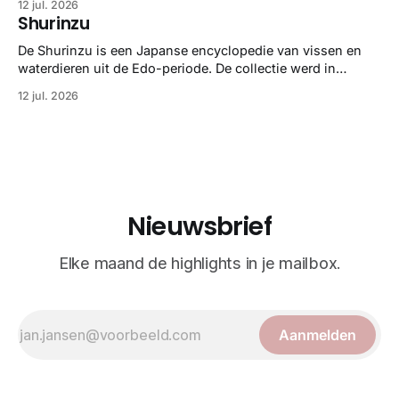
12 jul. 2026
gedetailleerd overzicht van kwallensoorten en hun
Shurinzu
taxonomie. Het boek staat bekend om de combinatie van
strikte wetenschap met prachtige, handgetekende
De Shurinzu is een Japanse encyclopedie van vissen en
illustraties en kleurendrukplaten van Mayer zelf.
waterdieren uit de Edo-periode. De collectie werd in
opdracht van Matsudaira Yoritaka gemaakt en staat
12 jul. 2026
bekend om verfijnde technieken en bijna driedimensionale
realisme. De illustraties dienden niet alleen een
wetenschappelijk doel, maar worden vandaag de dag
bewonderd als meesterwerken van
Nieuwsbrief
Elke maand de highlights in je mailbox.
Aanmelden