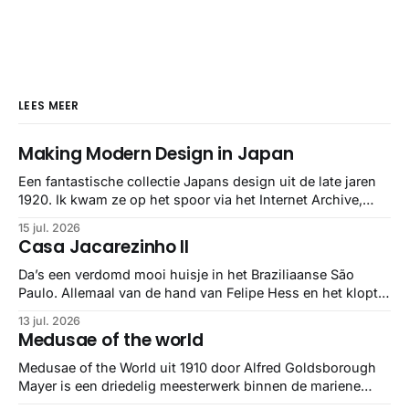
LEES MEER
Making Modern Design in Japan
Een fantastische collectie Japans design uit de late jaren
1920. Ik kwam ze op het spoor via het Internet Archive,
maar het Letterform Archive heeft het mooiste werk
15 jul. 2026
gebundeld in een: boek ✨ Daarin hebben ze alle scans een
Casa Jacarezinho II
stuk netter getrokken, maar op deze manier vind ik ze er
minstens
Da’s een verdomd mooi huisje in het Braziliaanse São
Paulo. Allemaal van de hand van Felipe Hess en het klopt
helemaal 👌🏼
13 jul. 2026
Medusae of the world
Medusae of the World uit 1910 door Alfred Goldsborough
Mayer is een driedelig meesterwerk binnen de mariene
zoölogie. Dit monumentale standaardwerk biedt een lekker