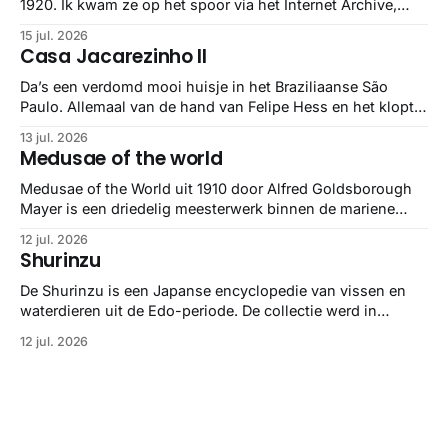
1920. Ik kwam ze op het spoor via het Internet Archive,
maar het Letterform Archive heeft het mooiste werk
15 jul. 2026
gebundeld in een: boek ✨ Daarin hebben ze alle scans een
Casa Jacarezinho II
stuk netter getrokken, maar op deze manier vind ik ze er
minstens
Da’s een verdomd mooi huisje in het Braziliaanse São
Paulo. Allemaal van de hand van Felipe Hess en het klopt
helemaal 👌🏼
13 jul. 2026
Medusae of the world
Medusae of the World uit 1910 door Alfred Goldsborough
Mayer is een driedelig meesterwerk binnen de mariene
zoölogie. Dit monumentale standaardwerk biedt een lekker
12 jul. 2026
gedetailleerd overzicht van kwallensoorten en hun
Shurinzu
taxonomie. Het boek staat bekend om de combinatie van
strikte wetenschap met prachtige, handgetekende
De Shurinzu is een Japanse encyclopedie van vissen en
illustraties en kleurendrukplaten van Mayer zelf.
waterdieren uit de Edo-periode. De collectie werd in
opdracht van Matsudaira Yoritaka gemaakt en staat
12 jul. 2026
bekend om verfijnde technieken en bijna driedimensionale
realisme. De illustraties dienden niet alleen een
wetenschappelijk doel, maar worden vandaag de dag
bewonderd als meesterwerken van