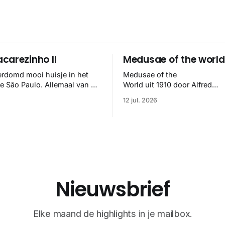
carezinho II
Medusae of the world
erdomd mooi huisje in het
Medusae of the
se São Paulo. Allemaal van de
World uit 1910 door Alfred
elipe Hess en het klopt
Goldsborough Mayer is een d
12 jul. 2026
🏼
meesterwerk binnen de mari
zoölogie. Dit monumentale
standaardwerk biedt een lekk
gedetailleerd overzicht van
kwallensoorten en hun taxonomi
boek staat bekend om de com
van strikte wetenschap met p
handgetekende illustraties e
Nieuwsbrief
kleurendrukplaten van Mayer 
Elke maand de highlights in je mailbox.