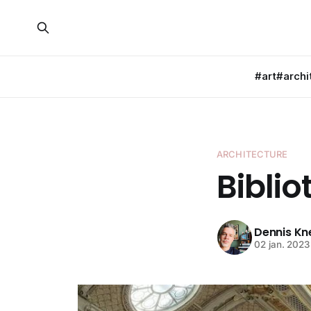
#art
#archi
ARCHITECTURE
Bibli
Dennis K
02 jan. 2023