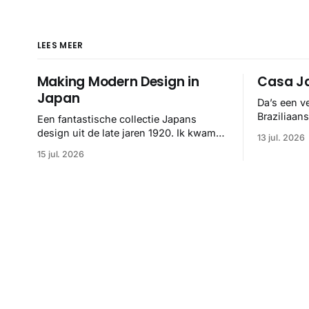
LEES MEER
Making Modern Design in
Casa Ja
Japan
Da’s een v
Braziliaan
Een fantastische collectie Japans
hand van F
design uit de late jaren 1920. Ik kwam
13 jul. 2026
helemaal 👌
ze op het spoor via het Internet Archive,
15 jul. 2026
maar het Letterform Archive heeft het
mooiste werk gebundeld in een: boek ✨
Daarin hebben ze alle scans een stuk
netter getrokken, maar op deze manier
vind ik ze er minstens