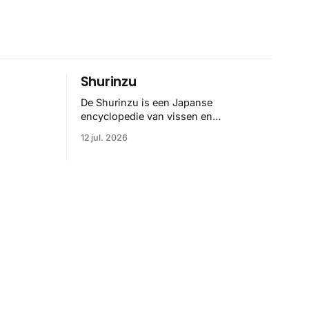
Shurinzu
De Shurinzu is een Japanse
encyclopedie van vissen en
riedelig
waterdieren uit de Edo-periode. De
12 jul. 2026
ene
collectie werd in opdracht van
Matsudaira Yoritaka gemaakt en staat
er
bekend om verfijnde technieken en
bijna driedimensionale realisme. De
e. Het
illustraties dienden niet alleen een
binatie
wetenschappelijk doel, maar worden
rachtige,
vandaag de dag bewonderd als
n
meesterwerken van
zelf.