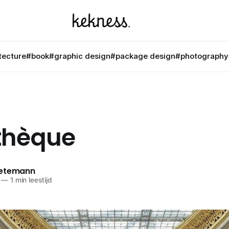
tecture
#book
#graphic design
#package design
#photography
othèque
netemann
—
1 min leestijd