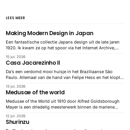
LEES MEER
Making Modern Design in Japan
Een fantastische collectie Japans design uit de late jaren
1920. Ik kwam ze op het spoor via het Internet Archive,
maar het Letterform Archive heeft het mooiste werk
15 jul. 2026
gebundeld in een: boek ✨ Daarin hebben ze alle scans een
Casa Jacarezinho II
stuk netter getrokken, maar op deze manier vind ik ze er
minstens
Da’s een verdomd mooi huisje in het Braziliaanse São
Paulo. Allemaal van de hand van Felipe Hess en het klopt
helemaal 👌🏼
13 jul. 2026
Medusae of the world
Medusae of the World uit 1910 door Alfred Goldsborough
Mayer is een driedelig meesterwerk binnen de mariene
zoölogie. Dit monumentale standaardwerk biedt een lekker
12 jul. 2026
gedetailleerd overzicht van kwallensoorten en hun
Shurinzu
taxonomie. Het boek staat bekend om de combinatie van