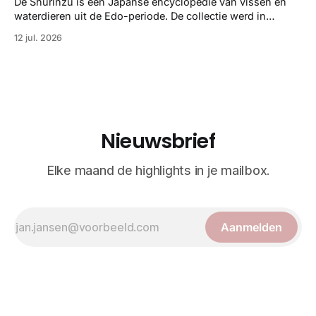
strikte wetenschap met prachtige, handgetekende
De Shurinzu is een Japanse encyclopedie van vissen en
illustraties en kleurendrukplaten van Mayer zelf.
waterdieren uit de Edo-periode. De collectie werd in
opdracht van Matsudaira Yoritaka gemaakt en staat
12 jul. 2026
bekend om verfijnde technieken en bijna driedimensionale
realisme. De illustraties dienden niet alleen een
wetenschappelijk doel, maar worden vandaag de dag
bewonderd als meesterwerken van
Nieuwsbrief
Elke maand de highlights in je mailbox.
Aanmelden