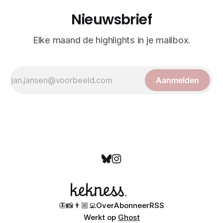
Nieuwsbrief
Elke maand de highlights in je mailbox.
Aanmelden
🦋
📸
👨🏼‍💻
Over
Abonneer
RSS
Werkt op
Ghost