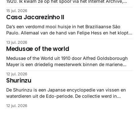
1920. Ik kwam ze op het spoor via het Internet Archive,
maar het Letterform Archive heeft het mooiste werk
15 jul. 2026
gebundeld in een: boek ✨ Daarin hebben ze alle scans een
Casa Jacarezinho II
stuk netter getrokken, maar op deze manier vind ik ze er
minstens
Da’s een verdomd mooi huisje in het Braziliaanse São
Paulo. Allemaal van de hand van Felipe Hess en het klopt
helemaal 👌🏼
13 jul. 2026
Medusae of the world
Medusae of the World uit 1910 door Alfred Goldsborough
Mayer is een driedelig meesterwerk binnen de mariene
zoölogie. Dit monumentale standaardwerk biedt een lekker
12 jul. 2026
gedetailleerd overzicht van kwallensoorten en hun
Shurinzu
taxonomie. Het boek staat bekend om de combinatie van
strikte wetenschap met prachtige, handgetekende
De Shurinzu is een Japanse encyclopedie van vissen en
illustraties en kleurendrukplaten van Mayer zelf.
waterdieren uit de Edo-periode. De collectie werd in
opdracht van Matsudaira Yoritaka gemaakt en staat
12 jul. 2026
bekend om verfijnde technieken en bijna driedimensionale
realisme. De illustraties dienden niet alleen een
wetenschappelijk doel, maar worden vandaag de dag
bewonderd als meesterwerken van