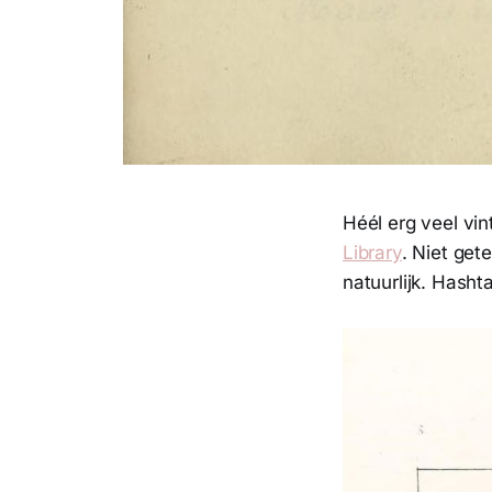
Héél erg veel vi
Library
. Niet get
natuurlijk. Hasht