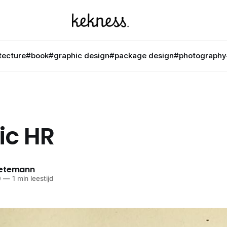
tecture
#book
#graphic design
#package design
#photography
ic HR
netemann
0
—
1 min leestijd