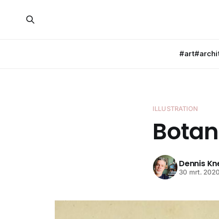
#art
#archi
ILLUSTRATION
Botan
Dennis K
30 mrt. 202