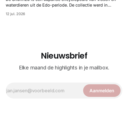
illustraties en kleurendrukplaten van Mayer zelf.
waterdieren uit de Edo-periode. De collectie werd in
opdracht van Matsudaira Yoritaka gemaakt en staat
12 jul. 2026
bekend om verfijnde technieken en bijna driedimensionale
realisme. De illustraties dienden niet alleen een
wetenschappelijk doel, maar worden vandaag de dag
bewonderd als meesterwerken van
Nieuwsbrief
Elke maand de highlights in je mailbox.
Aanmelden