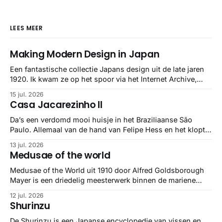
LEES MEER
Making Modern Design in Japan
Een fantastische collectie Japans design uit de late jaren
1920. Ik kwam ze op het spoor via het Internet Archive,
maar het Letterform Archive heeft het mooiste werk
15 jul. 2026
gebundeld in een: boek ✨ Daarin hebben ze alle scans een
Casa Jacarezinho II
stuk netter getrokken, maar op deze manier vind ik ze er
minstens
Da’s een verdomd mooi huisje in het Braziliaanse São
Paulo. Allemaal van de hand van Felipe Hess en het klopt
helemaal 👌🏼
13 jul. 2026
Medusae of the world
Medusae of the World uit 1910 door Alfred Goldsborough
Mayer is een driedelig meesterwerk binnen de mariene
zoölogie. Dit monumentale standaardwerk biedt een lekker
12 jul. 2026
gedetailleerd overzicht van kwallensoorten en hun
Shurinzu
taxonomie. Het boek staat bekend om de combinatie van
strikte wetenschap met prachtige, handgetekende
De Shurinzu is een Japanse encyclopedie van vissen en