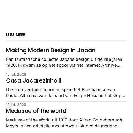
LEES MEER
Making Modern Design in Japan
Een fantastische collectie Japans design uit de late jaren
1920. Ik kwam ze op het spoor via het Internet Archive,
maar het Letterform Archive heeft het mooiste werk
15 jul. 2026
gebundeld in een: boek ✨ Daarin hebben ze alle scans een
Casa Jacarezinho II
stuk netter getrokken, maar op deze manier vind ik ze er
minstens
Da’s een verdomd mooi huisje in het Braziliaanse São
Paulo. Allemaal van de hand van Felipe Hess en het klopt
helemaal 👌🏼
13 jul. 2026
Medusae of the world
Medusae of the World uit 1910 door Alfred Goldsborough
Mayer is een driedelig meesterwerk binnen de mariene
zoölogie. Dit monumentale standaardwerk biedt een lekker