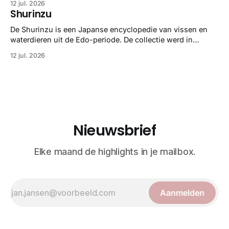
12 jul. 2026
gedetailleerd overzicht van kwallensoorten en hun
Shurinzu
taxonomie. Het boek staat bekend om de combinatie van
strikte wetenschap met prachtige, handgetekende
De Shurinzu is een Japanse encyclopedie van vissen en
illustraties en kleurendrukplaten van Mayer zelf.
waterdieren uit de Edo-periode. De collectie werd in
opdracht van Matsudaira Yoritaka gemaakt en staat
12 jul. 2026
bekend om verfijnde technieken en bijna driedimensionale
realisme. De illustraties dienden niet alleen een
wetenschappelijk doel, maar worden vandaag de dag
bewonderd als meesterwerken van
Nieuwsbrief
Elke maand de highlights in je mailbox.
Aanmelden