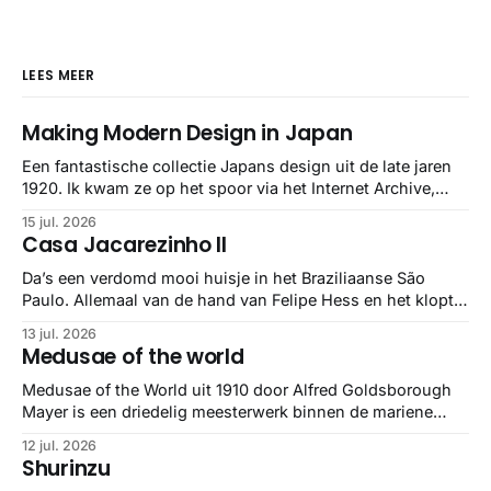
LEES MEER
Making Modern Design in Japan
Een fantastische collectie Japans design uit de late jaren
1920. Ik kwam ze op het spoor via het Internet Archive,
maar het Letterform Archive heeft het mooiste werk
15 jul. 2026
gebundeld in een: boek ✨ Daarin hebben ze alle scans een
Casa Jacarezinho II
stuk netter getrokken, maar op deze manier vind ik ze er
minstens
Da’s een verdomd mooi huisje in het Braziliaanse São
Paulo. Allemaal van de hand van Felipe Hess en het klopt
helemaal 👌🏼
13 jul. 2026
Medusae of the world
Medusae of the World uit 1910 door Alfred Goldsborough
Mayer is een driedelig meesterwerk binnen de mariene
zoölogie. Dit monumentale standaardwerk biedt een lekker
12 jul. 2026
gedetailleerd overzicht van kwallensoorten en hun
Shurinzu
taxonomie. Het boek staat bekend om de combinatie van