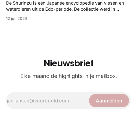
strikte wetenschap met prachtige, handgetekende
De Shurinzu is een Japanse encyclopedie van vissen en
illustraties en kleurendrukplaten van Mayer zelf.
waterdieren uit de Edo-periode. De collectie werd in
opdracht van Matsudaira Yoritaka gemaakt en staat
12 jul. 2026
bekend om verfijnde technieken en bijna driedimensionale
realisme. De illustraties dienden niet alleen een
wetenschappelijk doel, maar worden vandaag de dag
bewonderd als meesterwerken van
Nieuwsbrief
Elke maand de highlights in je mailbox.
Aanmelden