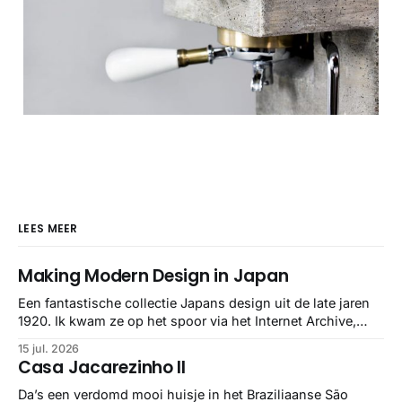
LEES MEER
Making Modern Design in Japan
Een fantastische collectie Japans design uit de late jaren
1920. Ik kwam ze op het spoor via het Internet Archive,
maar het Letterform Archive heeft het mooiste werk
15 jul. 2026
gebundeld in een: boek ✨ Daarin hebben ze alle scans een
Casa Jacarezinho II
stuk netter getrokken, maar op deze manier vind ik ze er
minstens
Da’s een verdomd mooi huisje in het Braziliaanse São