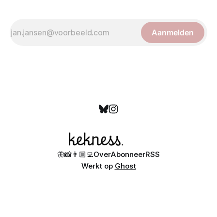
Aanmelden
🦋
📸
👨🏼‍💻
Over
Abonneer
RSS
Werkt op
Ghost