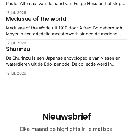
Paulo. Allemaal van de hand van Felipe Hess en het klopt
helemaal 👌🏼
13 jul. 2026
Medusae of the world
Medusae of the World uit 1910 door Alfred Goldsborough
Mayer is een driedelig meesterwerk binnen de mariene
zoölogie. Dit monumentale standaardwerk biedt een lekker
12 jul. 2026
gedetailleerd overzicht van kwallensoorten en hun
Shurinzu
taxonomie. Het boek staat bekend om de combinatie van
strikte wetenschap met prachtige, handgetekende
De Shurinzu is een Japanse encyclopedie van vissen en
illustraties en kleurendrukplaten van Mayer zelf.
waterdieren uit de Edo-periode. De collectie werd in
opdracht van Matsudaira Yoritaka gemaakt en staat
12 jul. 2026
bekend om verfijnde technieken en bijna driedimensionale
realisme. De illustraties dienden niet alleen een
wetenschappelijk doel, maar worden vandaag de dag
bewonderd als meesterwerken van
Nieuwsbrief
Elke maand de highlights in je mailbox.