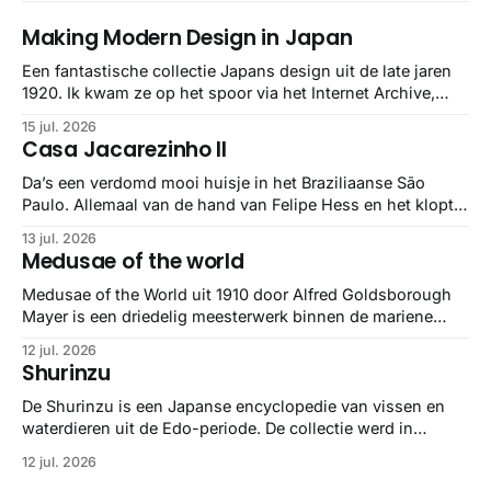
Making Modern Design in Japan
Een fantastische collectie Japans design uit de late jaren
1920. Ik kwam ze op het spoor via het Internet Archive,
maar het Letterform Archive heeft het mooiste werk
15 jul. 2026
gebundeld in een: boek ✨ Daarin hebben ze alle scans een
Casa Jacarezinho II
stuk netter getrokken, maar op deze manier vind ik ze er
minstens
Da’s een verdomd mooi huisje in het Braziliaanse São
Paulo. Allemaal van de hand van Felipe Hess en het klopt
helemaal 👌🏼
13 jul. 2026
Medusae of the world
Medusae of the World uit 1910 door Alfred Goldsborough
Mayer is een driedelig meesterwerk binnen de mariene
zoölogie. Dit monumentale standaardwerk biedt een lekker
12 jul. 2026
gedetailleerd overzicht van kwallensoorten en hun
Shurinzu
taxonomie. Het boek staat bekend om de combinatie van
strikte wetenschap met prachtige, handgetekende
De Shurinzu is een Japanse encyclopedie van vissen en
illustraties en kleurendrukplaten van Mayer zelf.
waterdieren uit de Edo-periode. De collectie werd in
opdracht van Matsudaira Yoritaka gemaakt en staat
12 jul. 2026
bekend om verfijnde technieken en bijna driedimensionale