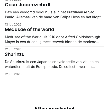
gebundeld in een: boek ✨ Daarin hebben ze alle scans een
Casa Jacarezinho II
stuk netter getrokken, maar op deze manier vind ik ze er
minstens
Da’s een verdomd mooi huisje in het Braziliaanse São
Paulo. Allemaal van de hand van Felipe Hess en het klopt
helemaal 👌🏼
13 jul. 2026
Medusae of the world
Medusae of the World uit 1910 door Alfred Goldsborough
Mayer is een driedelig meesterwerk binnen de mariene
zoölogie. Dit monumentale standaardwerk biedt een lekker
12 jul. 2026
gedetailleerd overzicht van kwallensoorten en hun
Shurinzu
taxonomie. Het boek staat bekend om de combinatie van
strikte wetenschap met prachtige, handgetekende
De Shurinzu is een Japanse encyclopedie van vissen en
illustraties en kleurendrukplaten van Mayer zelf.
waterdieren uit de Edo-periode. De collectie werd in
opdracht van Matsudaira Yoritaka gemaakt en staat
12 jul. 2026
bekend om verfijnde technieken en bijna driedimensionale
realisme. De illustraties dienden niet alleen een
wetenschappelijk doel, maar worden vandaag de dag
bewonderd als meesterwerken van