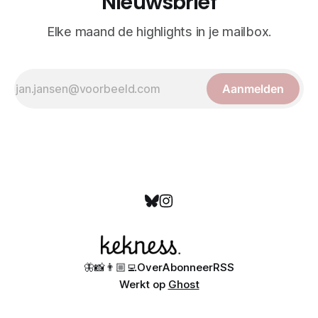
Nieuwsbrief
Elke maand de highlights in je mailbox.
Aanmelden
🦋
📸
👨🏼‍💻
Over
Abonneer
RSS
Werkt op
Ghost