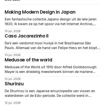
Making Modern Design in Japan
Een fantastische collectie Japans design uit de late jaren
1920. Ik kwam ze op het spoor via het Internet Archive,
maar het Letterform Archive heeft het mooiste werk
15 jul. 2026
gebundeld in een: boek ✨ Daarin hebben ze alle scans een
Casa Jacarezinho II
stuk netter getrokken, maar op deze manier vind ik ze er
minstens
Da’s een verdomd mooi huisje in het Braziliaanse São
Paulo. Allemaal van de hand van Felipe Hess en het klopt
helemaal 👌🏼
13 jul. 2026
Medusae of the world
Medusae of the World uit 1910 door Alfred Goldsborough
Mayer is een driedelig meesterwerk binnen de mariene
zoölogie. Dit monumentale standaardwerk biedt een lekker
12 jul. 2026
gedetailleerd overzicht van kwallensoorten en hun
Shurinzu
taxonomie. Het boek staat bekend om de combinatie van
strikte wetenschap met prachtige, handgetekende
De Shurinzu is een Japanse encyclopedie van vissen en
illustraties en kleurendrukplaten van Mayer zelf.
waterdieren uit de Edo-periode. De collectie werd in
opdracht van Matsudaira Yoritaka gemaakt en staat
12 jul. 2026
bekend om verfijnde technieken en bijna driedimensionale