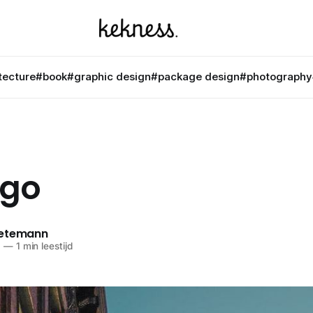
tecture
#book
#graphic design
#package design
#photography
ago
netemann
9
—
1 min leestijd