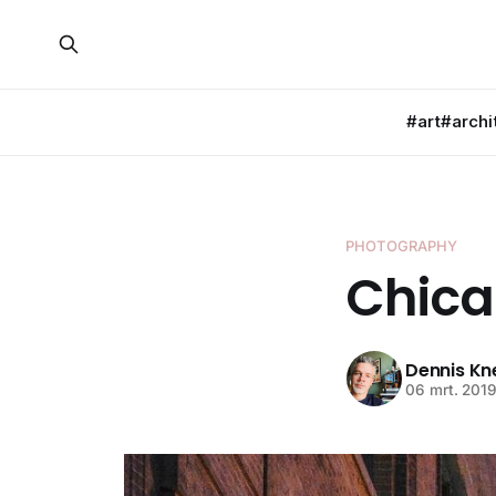
#art
#archi
PHOTOGRAPHY
Chic
Dennis K
06 mrt. 201