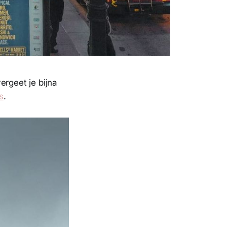
ergeet je bijna
s
.