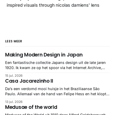
LEES MEER
Making Modern Design in Japan
Een fantastische collectie Japans design uit de late jaren
1920. Ik kwam ze op het spoor via het Internet Archive,
maar het Letterform Archive heeft het mooiste werk
15 jul. 2026
gebundeld in een: boek ✨ Daarin hebben ze alle scans een
Casa Jacarezinho II
stuk netter getrokken, maar op deze manier vind ik ze er
minstens
Da’s een verdomd mooi huisje in het Braziliaanse São
Paulo. Allemaal van de hand van Felipe Hess en het klopt
helemaal 👌🏼
13 jul. 2026
Medusae of the world
Medusae of the World uit 1910 door Alfred Goldsborough