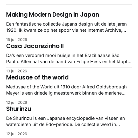
Making Modern Design in Japan
Een fantastische collectie Japans design uit de late jaren
1920. Ik kwam ze op het spoor via het Internet Archive,
maar het Letterform Archive heeft het mooiste werk
15 jul. 2026
gebundeld in een: boek ✨ Daarin hebben ze alle scans een
Casa Jacarezinho II
stuk netter getrokken, maar op deze manier vind ik ze er
minstens
Da’s een verdomd mooi huisje in het Braziliaanse São
Paulo. Allemaal van de hand van Felipe Hess en het klopt
helemaal 👌🏼
13 jul. 2026
Medusae of the world
Medusae of the World uit 1910 door Alfred Goldsborough
Mayer is een driedelig meesterwerk binnen de mariene
zoölogie. Dit monumentale standaardwerk biedt een lekker
12 jul. 2026
gedetailleerd overzicht van kwallensoorten en hun
Shurinzu
taxonomie. Het boek staat bekend om de combinatie van
strikte wetenschap met prachtige, handgetekende
De Shurinzu is een Japanse encyclopedie van vissen en
illustraties en kleurendrukplaten van Mayer zelf.
waterdieren uit de Edo-periode. De collectie werd in
opdracht van Matsudaira Yoritaka gemaakt en staat
12 jul. 2026
bekend om verfijnde technieken en bijna driedimensionale