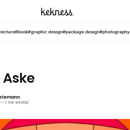
tecture
#book
#graphic design
#package design
#photography
i Aske
netemann
—
1 min leestijd