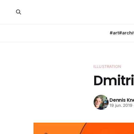
#art
#archi
ILLUSTRATION
Dmitr
Dennis K
19 jun. 2019