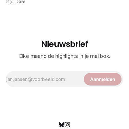
12 jul. 2026
bekend om verfijnde technieken en bijna driedimensionale
realisme. De illustraties dienden niet alleen een
wetenschappelijk doel, maar worden vandaag de dag
bewonderd als meesterwerken van
Nieuwsbrief
Elke maand de highlights in je mailbox.
Aanmelden