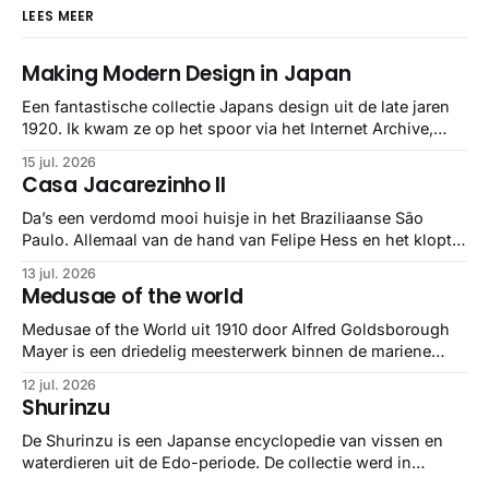
LEES MEER
Making Modern Design in Japan
Een fantastische collectie Japans design uit de late jaren
1920. Ik kwam ze op het spoor via het Internet Archive,
maar het Letterform Archive heeft het mooiste werk
15 jul. 2026
gebundeld in een: boek ✨ Daarin hebben ze alle scans een
Casa Jacarezinho II
stuk netter getrokken, maar op deze manier vind ik ze er
minstens
Da’s een verdomd mooi huisje in het Braziliaanse São
Paulo. Allemaal van de hand van Felipe Hess en het klopt
helemaal 👌🏼
13 jul. 2026
Medusae of the world
Medusae of the World uit 1910 door Alfred Goldsborough
Mayer is een driedelig meesterwerk binnen de mariene
zoölogie. Dit monumentale standaardwerk biedt een lekker
12 jul. 2026
gedetailleerd overzicht van kwallensoorten en hun
Shurinzu
taxonomie. Het boek staat bekend om de combinatie van
strikte wetenschap met prachtige, handgetekende
De Shurinzu is een Japanse encyclopedie van vissen en
illustraties en kleurendrukplaten van Mayer zelf.
waterdieren uit de Edo-periode. De collectie werd in
opdracht van Matsudaira Yoritaka gemaakt en staat