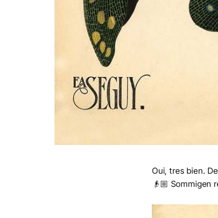
Oui, tres bien. D
👴🏼 Sommigen re