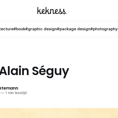
tecture
#book
#graphic design
#package design
#photography
 Alain Séguy
netemann
—
1 min leestijd