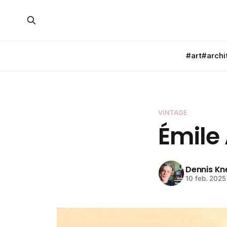
#art
#archi
VINTAGE
Émile
Dennis K
10 feb. 2025