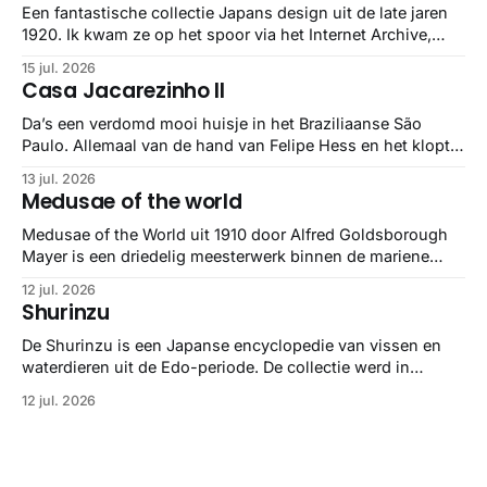
Een fantastische collectie Japans design uit de late jaren
1920. Ik kwam ze op het spoor via het Internet Archive,
maar het Letterform Archive heeft het mooiste werk
15 jul. 2026
gebundeld in een: boek ✨ Daarin hebben ze alle scans een
Casa Jacarezinho II
stuk netter getrokken, maar op deze manier vind ik ze er
minstens
Da’s een verdomd mooi huisje in het Braziliaanse São
Paulo. Allemaal van de hand van Felipe Hess en het klopt
helemaal 👌🏼
13 jul. 2026
Medusae of the world
Medusae of the World uit 1910 door Alfred Goldsborough
Mayer is een driedelig meesterwerk binnen de mariene
zoölogie. Dit monumentale standaardwerk biedt een lekker
12 jul. 2026
gedetailleerd overzicht van kwallensoorten en hun
Shurinzu
taxonomie. Het boek staat bekend om de combinatie van
strikte wetenschap met prachtige, handgetekende
De Shurinzu is een Japanse encyclopedie van vissen en
illustraties en kleurendrukplaten van Mayer zelf.
waterdieren uit de Edo-periode. De collectie werd in
opdracht van Matsudaira Yoritaka gemaakt en staat
12 jul. 2026
bekend om verfijnde technieken en bijna driedimensionale
realisme. De illustraties dienden niet alleen een
wetenschappelijk doel, maar worden vandaag de dag
bewonderd als meesterwerken van