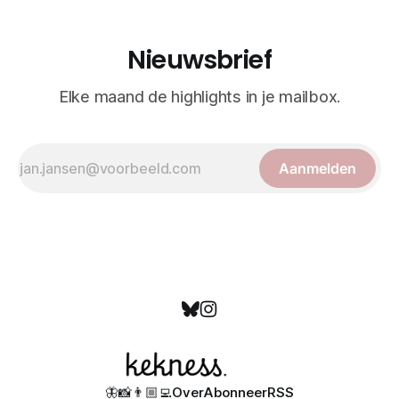
Nieuwsbrief
Elke maand de highlights in je mailbox.
Aanmelden
🦋
📸
👨🏼‍💻
Over
Abonneer
RSS