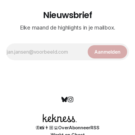
Nieuwsbrief
Elke maand de highlights in je mailbox.
Aanmelden
🦋
📸
👨🏼‍💻
Over
Abonneer
RSS
Werkt op
Ghost