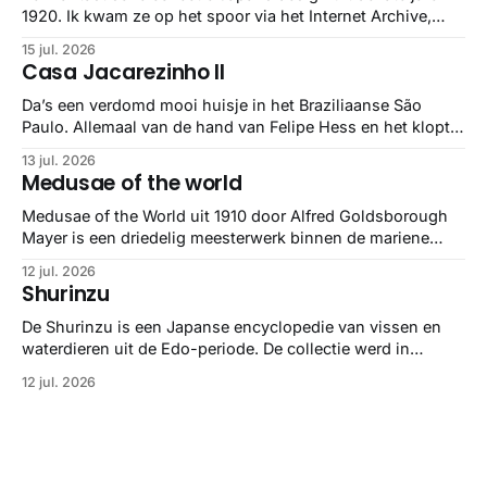
1920. Ik kwam ze op het spoor via het Internet Archive,
maar het Letterform Archive heeft het mooiste werk
15 jul. 2026
gebundeld in een: boek ✨ Daarin hebben ze alle scans een
Casa Jacarezinho II
stuk netter getrokken, maar op deze manier vind ik ze er
minstens
Da’s een verdomd mooi huisje in het Braziliaanse São
Paulo. Allemaal van de hand van Felipe Hess en het klopt
helemaal 👌🏼
13 jul. 2026
Medusae of the world
Medusae of the World uit 1910 door Alfred Goldsborough
Mayer is een driedelig meesterwerk binnen de mariene
zoölogie. Dit monumentale standaardwerk biedt een lekker
12 jul. 2026
gedetailleerd overzicht van kwallensoorten en hun
Shurinzu
taxonomie. Het boek staat bekend om de combinatie van
strikte wetenschap met prachtige, handgetekende
De Shurinzu is een Japanse encyclopedie van vissen en
illustraties en kleurendrukplaten van Mayer zelf.
waterdieren uit de Edo-periode. De collectie werd in
opdracht van Matsudaira Yoritaka gemaakt en staat
12 jul. 2026
bekend om verfijnde technieken en bijna driedimensionale
realisme. De illustraties dienden niet alleen een
wetenschappelijk doel, maar worden vandaag de dag
bewonderd als meesterwerken van