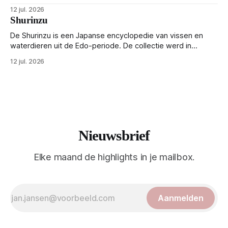
zoölogie. Dit monumentale standaardwerk biedt een lekker
12 jul. 2026
gedetailleerd overzicht van kwallensoorten en hun
Shurinzu
taxonomie. Het boek staat bekend om de combinatie van
strikte wetenschap met prachtige, handgetekende
De Shurinzu is een Japanse encyclopedie van vissen en
illustraties en kleurendrukplaten van Mayer zelf.
waterdieren uit de Edo-periode. De collectie werd in
opdracht van Matsudaira Yoritaka gemaakt en staat bekend
12 jul. 2026
om verfijnde technieken en bijna driedimensionale realisme.
De illustraties dienden niet alleen een wetenschappelijk
doel, maar worden vandaag de dag bewonderd als
meesterwerken van
Nieuwsbrief
Elke maand de highlights in je mailbox.
Aanmelden