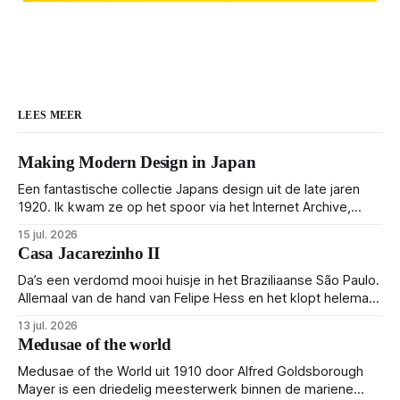
LEES MEER
Making Modern Design in Japan
Een fantastische collectie Japans design uit de late jaren
1920. Ik kwam ze op het spoor via het Internet Archive,
maar het Letterform Archive heeft het mooiste werk
15 jul. 2026
gebundeld in een: boek ✨ Daarin hebben ze alle scans een
Casa Jacarezinho II
stuk netter getrokken, maar op deze manier vind ik ze er
minstens
Da’s een verdomd mooi huisje in het Braziliaanse São Paulo.
Allemaal van de hand van Felipe Hess en het klopt helemaal
👌🏼
13 jul. 2026
Medusae of the world
Medusae of the World uit 1910 door Alfred Goldsborough
Mayer is een driedelig meesterwerk binnen de mariene