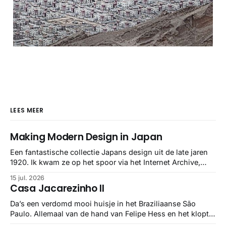
LEES MEER
Making Modern Design in Japan
Een fantastische collectie Japans design uit de late jaren
1920. Ik kwam ze op het spoor via het Internet Archive,
maar het Letterform Archive heeft het mooiste werk
15 jul. 2026
gebundeld in een: boek ✨ Daarin hebben ze alle scans een
Casa Jacarezinho II
stuk netter getrokken, maar op deze manier vind ik ze er
minstens
Da’s een verdomd mooi huisje in het Braziliaanse São
Paulo. Allemaal van de hand van Felipe Hess en het klopt
helemaal 👌🏼