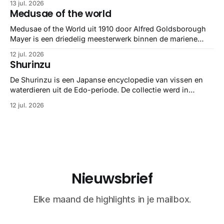
13 jul. 2026
Medusae of the world
Medusae of the World uit 1910 door Alfred Goldsborough
Mayer is een driedelig meesterwerk binnen de mariene
zoölogie. Dit monumentale standaardwerk biedt een lekker
12 jul. 2026
gedetailleerd overzicht van kwallensoorten en hun
Shurinzu
taxonomie. Het boek staat bekend om de combinatie van
strikte wetenschap met prachtige, handgetekende
De Shurinzu is een Japanse encyclopedie van vissen en
illustraties en kleurendrukplaten van Mayer zelf.
waterdieren uit de Edo-periode. De collectie werd in
opdracht van Matsudaira Yoritaka gemaakt en staat
12 jul. 2026
bekend om verfijnde technieken en bijna driedimensionale
realisme. De illustraties dienden niet alleen een
wetenschappelijk doel, maar worden vandaag de dag
bewonderd als meesterwerken van
Nieuwsbrief
Elke maand de highlights in je mailbox.