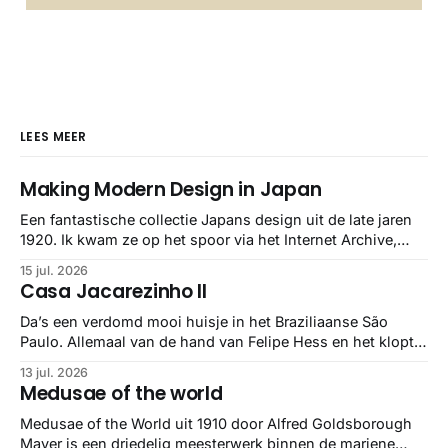
LEES MEER
Making Modern Design in Japan
Een fantastische collectie Japans design uit de late jaren
1920. Ik kwam ze op het spoor via het Internet Archive,
maar het Letterform Archive heeft het mooiste werk
15 jul. 2026
gebundeld in een: boek ✨ Daarin hebben ze alle scans een
Casa Jacarezinho II
stuk netter getrokken, maar op deze manier vind ik ze er
minstens
Da’s een verdomd mooi huisje in het Braziliaanse São
Paulo. Allemaal van de hand van Felipe Hess en het klopt
helemaal 👌🏼
13 jul. 2026
Medusae of the world
Medusae of the World uit 1910 door Alfred Goldsborough
Mayer is een driedelig meesterwerk binnen de mariene