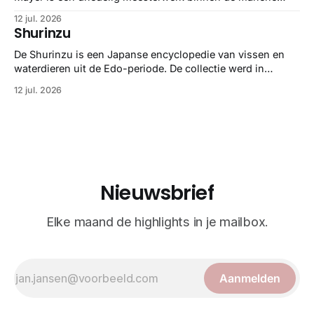
zoölogie. Dit monumentale standaardwerk biedt een lekker
12 jul. 2026
gedetailleerd overzicht van kwallensoorten en hun
Shurinzu
taxonomie. Het boek staat bekend om de combinatie van
strikte wetenschap met prachtige, handgetekende
De Shurinzu is een Japanse encyclopedie van vissen en
illustraties en kleurendrukplaten van Mayer zelf.
waterdieren uit de Edo-periode. De collectie werd in
opdracht van Matsudaira Yoritaka gemaakt en staat
12 jul. 2026
bekend om verfijnde technieken en bijna driedimensionale
realisme. De illustraties dienden niet alleen een
wetenschappelijk doel, maar worden vandaag de dag
bewonderd als meesterwerken van
Nieuwsbrief
Elke maand de highlights in je mailbox.
Aanmelden