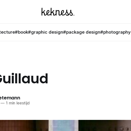
tecture
#book
#graphic design
#package design
#photography
Guillaud
netemann
—
1 min leestijd