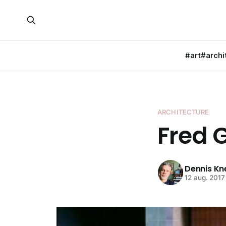
#art
#archi
ARCHITECTURE
Fred 
Dennis K
12 aug. 2017