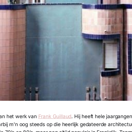
van het werk van
Frank Guillaud
. Hij heeft hele jaargange
rbij m'n oog steeds op die heerlijk gedateerde architectu