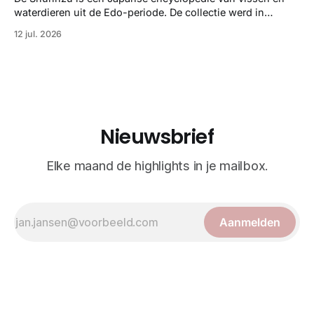
illustraties en kleurendrukplaten van Mayer zelf.
waterdieren uit de Edo-periode. De collectie werd in
opdracht van Matsudaira Yoritaka gemaakt en staat
12 jul. 2026
bekend om verfijnde technieken en bijna driedimensionale
realisme. De illustraties dienden niet alleen een
wetenschappelijk doel, maar worden vandaag de dag
bewonderd als meesterwerken van
Nieuwsbrief
Elke maand de highlights in je mailbox.
Aanmelden