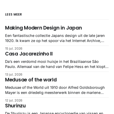
LEES MEER
Making Modern Design in Japan
Een fantastische collectie Japans design uit de late jaren
1920. Ik kwam ze op het spoor via het Internet Archive,
maar het Letterform Archive heeft het mooiste werk
15 jul. 2026
gebundeld in een: boek ✨ Daarin hebben ze alle scans een
Casa Jacarezinho II
stuk netter getrokken, maar op deze manier vind ik ze er
minstens
Da’s een verdomd mooi huisje in het Braziliaanse São
Paulo. Allemaal van de hand van Felipe Hess en het klopt
helemaal 👌🏼
13 jul. 2026
Medusae of the world
Medusae of the World uit 1910 door Alfred Goldsborough
Mayer is een driedelig meesterwerk binnen de mariene
zoölogie. Dit monumentale standaardwerk biedt een lekker
12 jul. 2026
gedetailleerd overzicht van kwallensoorten en hun
Shurinzu
taxonomie. Het boek staat bekend om de combinatie van
strikte wetenschap met prachtige, handgetekende
De Shurinzu is een Japanse encyclopedie van vissen en