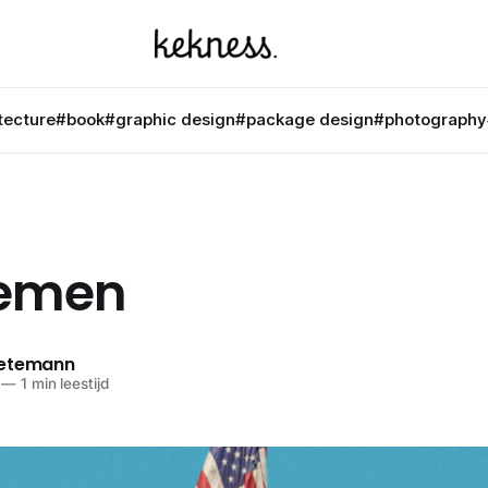
tecture
#book
#graphic design
#package design
#photography
lemen
netemann
—
1 min leestijd