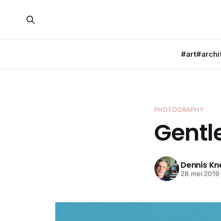
#art
#archi
PHOTOGRAPHY
Gent
Dennis K
28 mei 2019